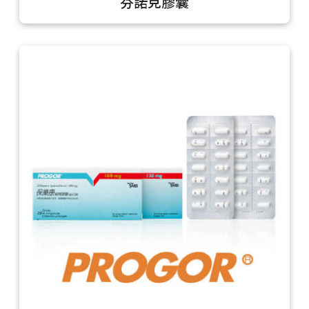
芬諾克膠囊