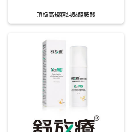
頂級高規精純麩醯胺酸